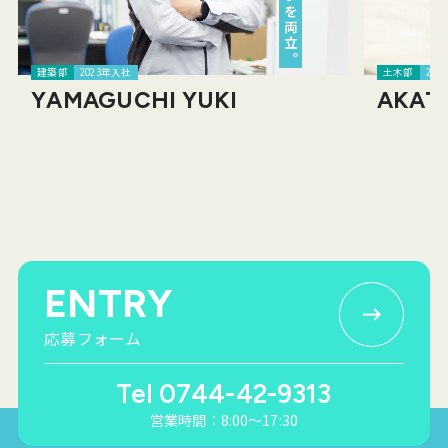
建築部
2023年入社
土木部
201
YAMAGUCHI YUKI
AKAT
ENTRY
応募フォーム
Tel 0744-42-9313
営業時間：8:00〜17:30